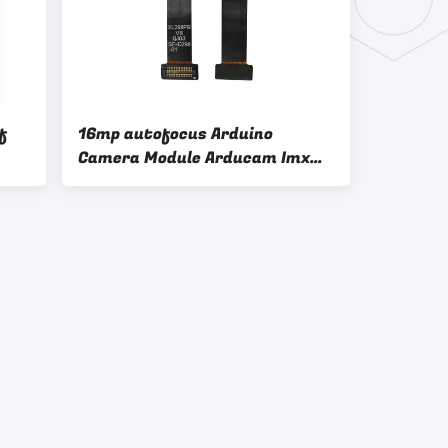
f
16mp autofocus Arduino
Camera Module Arducam Imx
ina
298 1/2.8" CMOS