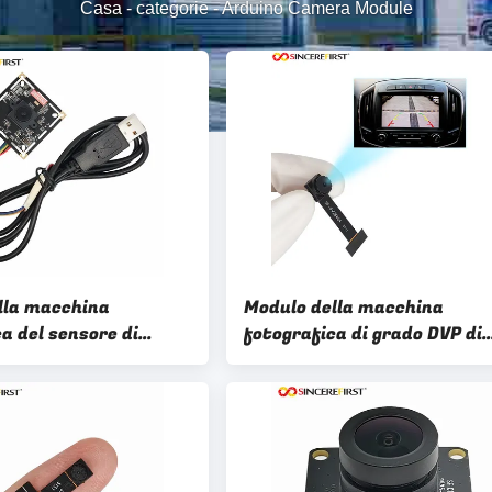
Casa
-
categorie
-
Arduino Camera Module
lla macchina
Modulo della macchina
a del sensore di
fotografica di grado DVP di
di USB Arduino
ESP32 OV2640 2MP Arduino
odule 2mp Cmos
Camera Module 65