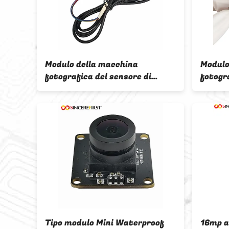
Modulo della macchina
Modulo
fotografica del sensore di
fotogr
immagine di USB Arduino
ESP32 
Camera Module 2mp Cmos
Camera
Tipo modulo Mini Waterproof
16mp a