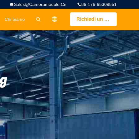
Sales@cameramodule.cn
86-176-65309551
Richiedi un preventivo
Chi Siamo
描述
ng