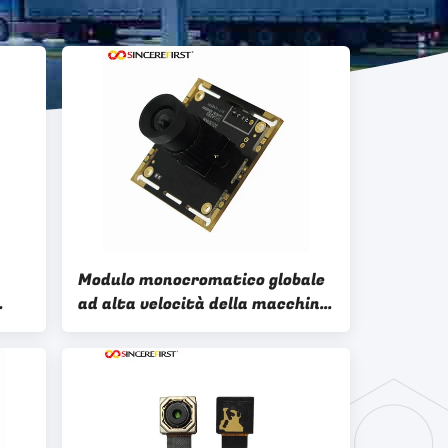
Modulo monocromatico globale
ad alta velocità della macchina
fotografica del sensore del
modulo 1mp della macchina
fotografica dell'otturatore