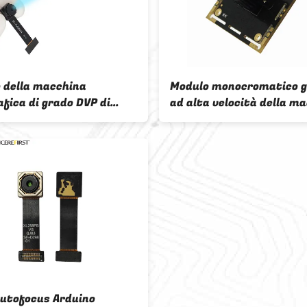
 della macchina
Modulo monocromatico g
afica di grado DVP di
ad alta velocità della m
OV2640 2MP Arduino
fotografica del sensore 
 Module 65
modulo 1mp della macch
fotografica dell'otturat
utofocus Arduino