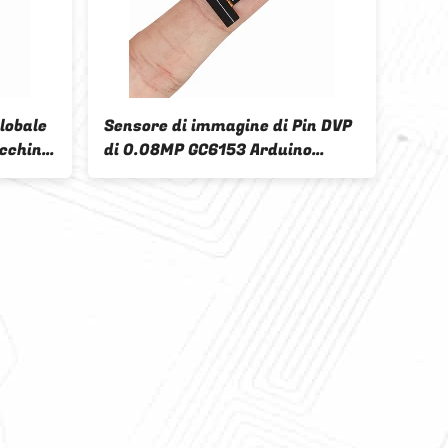
lobale
Sensore di immagine di Pin DVP
acchina
di 0.08MP GC6153 Arduino
del
Camera Module FOV62° 24
ina
ore