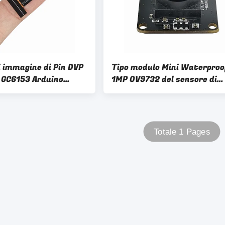
i immagine di Pin DVP
Tipo modulo Mini Waterproo
 GC6153 Arduino
1MP OV9732 del sensore di
dule FOV62° 24
immagine di Hd della macch
fotografica di Cmos USB
Totale 1 Pages