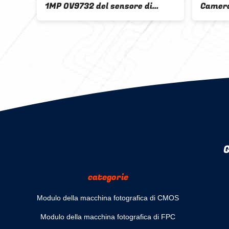
1MP OV9732 del sensore di
Camera
immagine di Hd della macchina
298 1/
fotografica di Cmos USB
G
categorie
Modulo della macchina fotografica di CMOS
Modulo della macchina fotografica di FPC