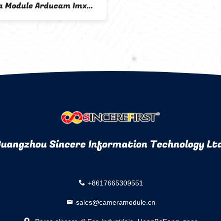
 Module Arducam Imx
2.8" CMOS
uangzhou Sincere Information Technology Lt
+8617665309551
sales@cameramodule.cn