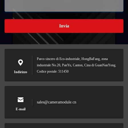
Invia
Parco sincero di Eco-industriale, HongBaFang, zona
industriale No.26, PanYu, Canton, Cina di GuanNanYong.
Codice postale: 511450
Indirizzo
sales@cameramodule.cn
E-mail