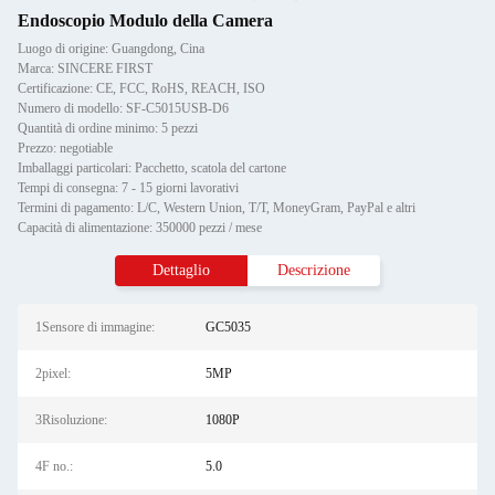
Endoscopio Modulo della Camera
Luogo di origine: Guangdong, Cina
Marca: SINCERE FIRST
Certificazione: CE, FCC, RoHS, REACH, ISO
Numero di modello: SF-C5015USB-D6
Quantità di ordine minimo: 5 pezzi
Prezzo: negotiable
Imballaggi particolari: Pacchetto, scatola del cartone
Tempi di consegna: 7 - 15 giorni lavorativi
Termini di pagamento: L/C, Western Union, T/T, MoneyGram, PayPal e altri
Capacità di alimentazione: 350000 pezzi / mese
Dettaglio
Descrizione
1Sensore di immagine:
GC5035
2pixel:
5MP
3Risoluzione:
1080P
4F no.:
5.0