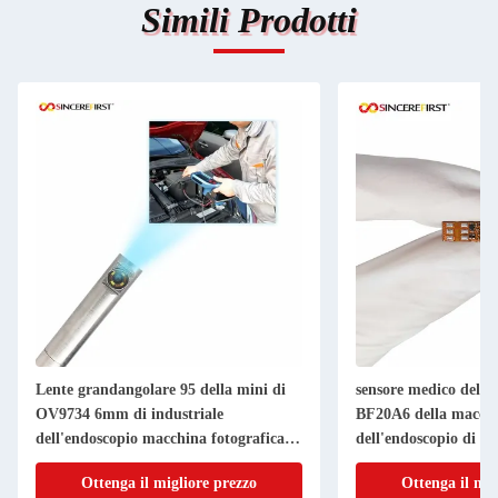
Simili Prodotti
Lente grandangolare 95 della mini di
sensore medico del 
OV9734 6mm di industriale
BF20A6 della macchi
dell'endoscopio macchina fotografica di
dell'endoscopio di 
ispezione
Ottenga il migliore prezzo
Ottenga il mig