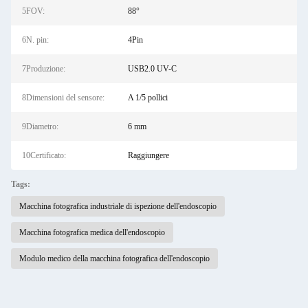
5FOV:
88°
6N. pin:
4Pin
7Produzione:
USB2.0 UV-C
8Dimensioni del sensore:
A 1/5 pollici
9Diametro:
6 mm
10Certificato:
Raggiungere
Tags:
Macchina fotografica industriale di ispezione dell'endoscopio
Macchina fotografica medica dell'endoscopio
Modulo medico della macchina fotografica dell'endoscopio