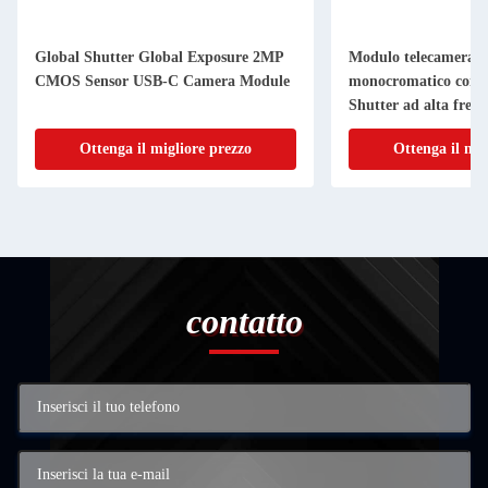
Global Shutter Global Exposure 2MP
Modulo telecamera in
CMOS Sensor USB-C Camera Module
monocromatico con s
Shutter ad alta freq
fotogrammi (100FPS
Ottenga il migliore prezzo
Ottenga il mig
contatto