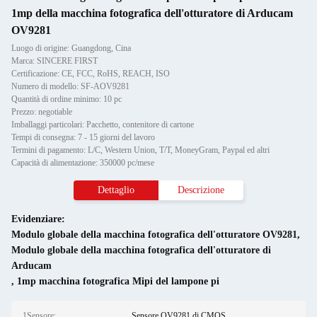
1mp della macchina fotografica dell'otturatore di Arducam
OV9281
Luogo di origine: Guangdong, Cina
Marca: SINCERE FIRST
Certificazione: CE, FCC, RoHS, REACH, ISO
Numero di modello: SF-AOV9281
Quantità di ordine minimo: 10 pc
Prezzo: negotiable
Imballaggi particolari: Pacchetto, contenitore di cartone
Tempi di consegna: 7 - 15 giorni del lavoro
Termini di pagamento: L/C, Western Union, T/T, MoneyGram, Paypal ed altri
Capacità di alimentazione: 350000 pc/mese
Dettaglio
Descrizione
Evidenziare:
Modulo globale della macchina fotografica dell'otturatore OV9281
,
Modulo globale della macchina fotografica dell'otturatore di
Arducam
,
1mp macchina fotografica Mipi del lampone pi
1Sensore:
Sensore OV9281 di CMOS