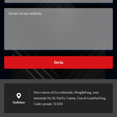
Invia
Parco sincero di Eco-industriale, HongBaFang, zona
industriale No.26, PanYu, Canton, Cina di GuanNanYong.
Indirizzo
Codice postale: 511450