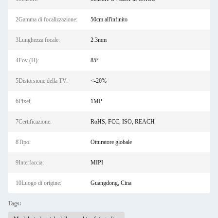
2Gamma di focalizzazione:
50cm all'infinito
3Lunghezza focale:
2.3mm
4Fov (H):
85°
5Distorsione della TV:
<-20%
6Pixel:
1MP
7Certificazione:
RoHS, FCC, ISO, REACH
8Tipo:
Otturatore globale
9Interfaccia:
MIPI
10Luogo di origine:
Guangdong, Cina
Tags: